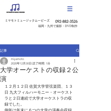
ミヤモトミュージックムービーズ
092-882-3526
​福岡・九州で撮影・DVD制作
記事
miyamoto
2020年12月30日
読了時間: 1分
大学オーケストの収録２公
演
１２月１２日 佐賀大学管弦楽団、１３
日 九大フィルハーモニー・オーケスト
ラと２日連続で大学オーケストラの収
録でした。
例年は年末に６つの大学の演奏会収録