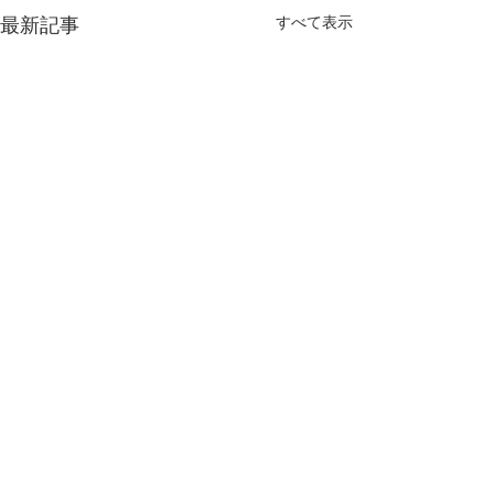
すべて表示
最新記事
九州交響楽団 定期演奏会
YouTube公開
私共でオフィシャル撮影させ
コメント